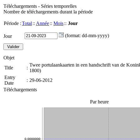
Téléchargements - Séries temporelles
Nombre de téléchargements durant la période
Période :
Total
::
Année
::
Mois
::
Jour
(format: dd-mm-yyyy)
Jour
Objet
Twee portulaankaarten in een handschrift van de Konink
Title
:
1800)
Entry
:
29-06-2012
Date
Téléchargements
Par heure