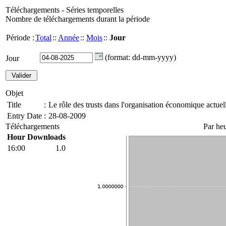
Téléchargements - Séries temporelles
Nombre de téléchargements durant la période
Période :
Total
::
Année
::
Mois
::
Jour
(format: dd-mm-yyyy)
Jour
Objet
Title
:
Le rôle des trusts dans l'organisation économique actuel
Entry Date
:
28-08-2009
Téléchargements
Par he
Hour
Downloads
16:00
1.0