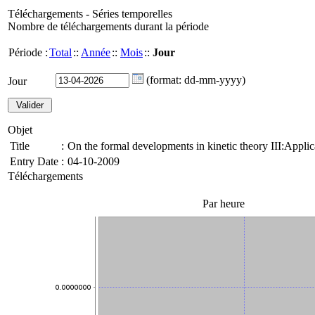
Téléchargements - Séries temporelles
Nombre de téléchargements durant la période
Période :
Total
::
Année
::
Mois
::
Jour
(format: dd-mm-yyyy)
Jour
Objet
Title
:
On the formal developments in kinetic theory III:Applic
Entry Date
:
04-10-2009
Téléchargements
Par heure