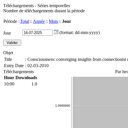
Téléchargements - Séries temporelles
Nombre de téléchargements durant la période
Période :
Total
::
Année
::
Mois
::
Jour
(format: dd-mm-yyyy)
Jour
Objet
Title
:
Consciousness: converging insights from connectionist
Entry Date
:
02-03-2010
Téléchargements
Par he
Hour
Downloads
10:00
1.0