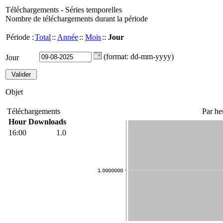
Téléchargements - Séries temporelles
Nombre de téléchargements durant la période
Période :
Total
::
Année
::
Mois
::
Jour
(format: dd-mm-yyyy)
Jour
Objet
Téléchargements
Par he
Hour
Downloads
16:00
1.0