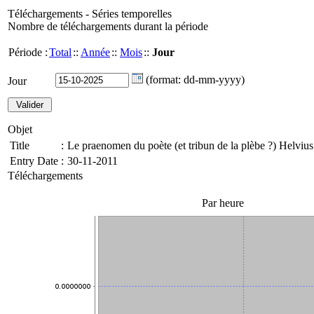
Téléchargements - Séries temporelles
Nombre de téléchargements durant la période
Période :
Total
::
Année
::
Mois
::
Jour
(format: dd-mm-yyyy)
Jour
Objet
Title
:
Le praenomen du poète (et tribun de la plèbe ?) Helviu
Entry Date
:
30-11-2011
Téléchargements
Par heure