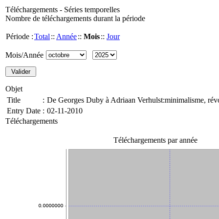
Téléchargements - Séries temporelles
Nombre de téléchargements durant la période
Période :
Total
::
Année
::
Mois
::
Jour
Mois/Année
Objet
Title
:
De Georges Duby à Adriaan Verhulst:minimalisme, rév
Entry Date
:
02-11-2010
Téléchargements
Téléchargements par année