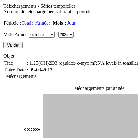
Téléchargements - Séries temporelles
Nombre de téléchargements durant la période
Période :
Total
::
Année
::
Mois
::
Jour
Mois/Année
Objet
Title
:
1,25(OH)2D3 regulates c-myc mRNA levels in tonsilla
Entry Date
:
09-08-2013
Téléchargements
Téléchargements par année