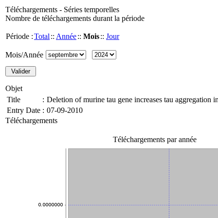
Téléchargements - Séries temporelles
Nombre de téléchargements durant la période
Période :
Total
::
Année
::
Mois
::
Jour
Mois/Année
Objet
Title
:
Deletion of murine tau gene increases tau aggregation 
Entry Date
:
07-09-2010
Téléchargements
Téléchargements par année