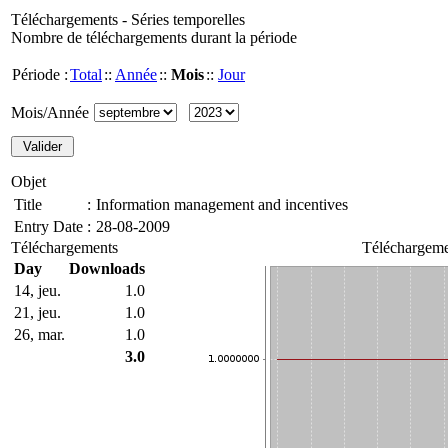
Téléchargements - Séries temporelles
Nombre de téléchargements durant la période
Période :
Total
::
Année
::
Mois
::
Jour
Mois/Année
Objet
Title
:
Information management and incentives
Entry Date
:
28-08-2009
Téléchargements
Téléchargeme
Day
Downloads
14, jeu.
1.0
21, jeu.
1.0
26, mar.
1.0
3.0