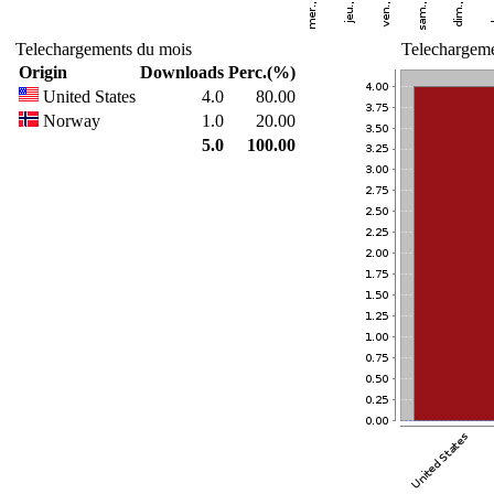
Telechargements du mois
Telechargeme
Origin
Downloads
Perc.(%)
United States
4.0
80.00
Norway
1.0
20.00
5.0
100.00