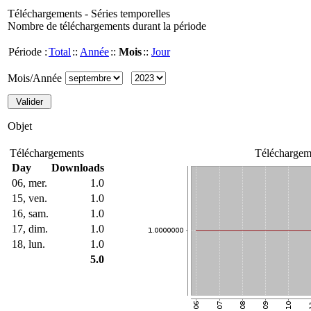
Téléchargements - Séries temporelles
Nombre de téléchargements durant la période
Période :
Total
::
Année
::
Mois
::
Jour
Mois/Année
Objet
Téléchargements
Téléchargem
Day
Downloads
06, mer.
1.0
15, ven.
1.0
16, sam.
1.0
17, dim.
1.0
18, lun.
1.0
5.0