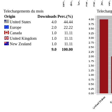
Telechargements du mois
Telecharg
Origin
Downloads
Perc.(%)
United States
4.0
44.44
Europe
2.0
22.22
Canada
1.0
11.11
United Kingdom
1.0
11.11
New Zealand
1.0
11.11
9.0
100.00