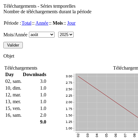
Téléchargements - Séries temporelles
Nombre de téléchargements durant la période
Période :
Total
::
Année
::
Mois
::
Jour
Mois/Année
Objet
Téléchargements
Téléchargem
Day
Downloads
02, sam.
3.0
10, dim.
1.0
12, mar.
1.0
13, mer.
1.0
15, ven.
1.0
16, sam.
2.0
9.0