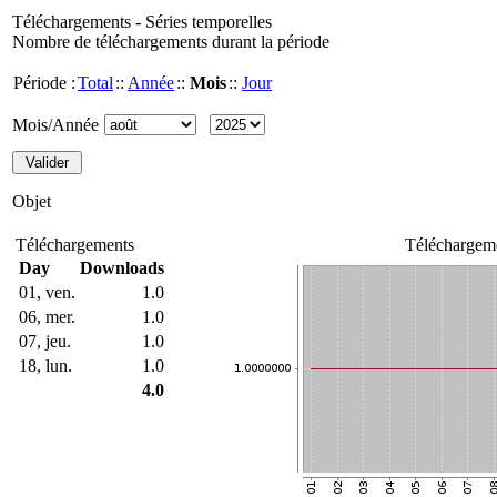
Téléchargements - Séries temporelles
Nombre de téléchargements durant la période
Période :
Total
::
Année
::
Mois
::
Jour
Mois/Année
Objet
Téléchargements
Téléchargeme
Day
Downloads
01, ven.
1.0
06, mer.
1.0
07, jeu.
1.0
18, lun.
1.0
4.0