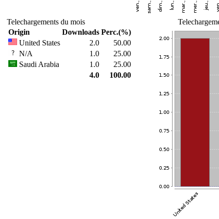
Telechargements du mois
Telechargeme
Origin
Downloads
Perc.(%)
United States
2.0
50.00
N/A
1.0
25.00
Saudi Arabia
1.0
25.00
4.0
100.00