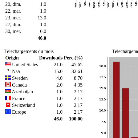
20, dim.
1.0
22, mar.
1.0
23, mer.
13.0
27, dim.
1.0
30, mer.
6.0
46.0
Telechargements du mois
Telechargeme
Origin
Downloads
Perc.(%)
United States
21.0
45.65
N/A
15.0
32.61
Sweden
4.0
8.70
Canada
2.0
4.35
Azerbaijan
1.0
2.17
France
1.0
2.17
Switzerland
1.0
2.17
Europe
1.0
2.17
46.0
100.00