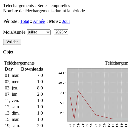
Téléchargements - Séries temporelles
Nombre de téléchargements durant la période
Période :
Total
::
Année
::
Mois
::
Jour
Mois/Année
Objet
Téléchargements
Téléchargem
Day
Downloads
01, mar.
7.0
02, mer.
1.0
03, jeu.
8.0
07, lun.
2.0
11, ven.
1.0
12, sam.
1.0
13, dim.
1.0
15, mar.
1.0
19, sam.
2.0