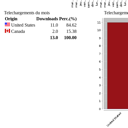
Telechargements du mois
Telechargeme
Origin
Downloads
Perc.(%)
United States
11.0
84.62
Canada
2.0
15.38
13.0
100.00