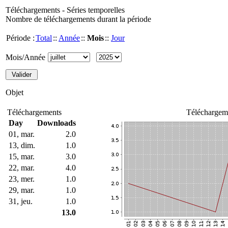
Téléchargements - Séries temporelles
Nombre de téléchargements durant la période
Période :
Total
::
Année
::
Mois
::
Jour
Mois/Année
Objet
Téléchargements
Téléchargem
Day
Downloads
01, mar.
2.0
13, dim.
1.0
15, mar.
3.0
22, mar.
4.0
23, mer.
1.0
29, mar.
1.0
31, jeu.
1.0
13.0