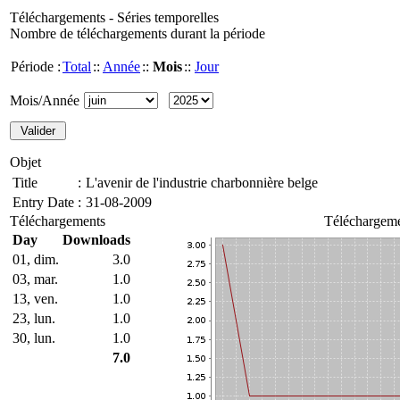
Téléchargements - Séries temporelles
Nombre de téléchargements durant la période
Période :
Total
::
Année
::
Mois
::
Jour
Mois/Année
Objet
Title
:
L'avenir de l'industrie charbonnière belge
Entry Date
:
31-08-2009
Téléchargements
Téléchargeme
Day
Downloads
01, dim.
3.0
03, mar.
1.0
13, ven.
1.0
23, lun.
1.0
30, lun.
1.0
7.0