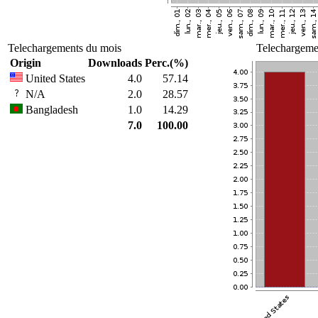
Telechargements du mois
Telechargemen
Origin
Downloads
Perc.(%)
United States
4.0
57.14
N/A
2.0
28.57
Bangladesh
1.0
14.29
7.0
100.00