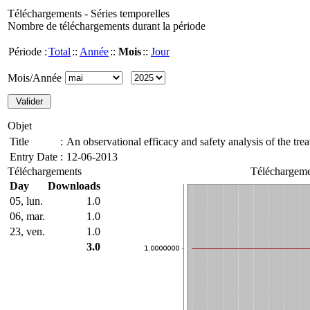
Téléchargements - Séries temporelles
Nombre de téléchargements durant la période
Période :
Total
::
Année
::
Mois
::
Jour
Mois/Année
Objet
Title
:
An observational efficacy and safety analysis of the trea
Entry Date
:
12-06-2013
Téléchargements
Téléchargeme
Day
Downloads
05, lun.
1.0
06, mar.
1.0
23, ven.
1.0
3.0