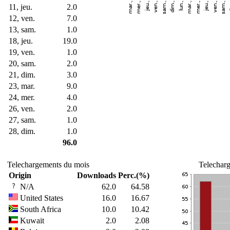
11, jeu.
2.0
12, ven.
7.0
13, sam.
1.0
18, jeu.
19.0
19, ven.
1.0
20, sam.
2.0
21, dim.
3.0
23, mar.
9.0
24, mer.
4.0
26, ven.
2.0
27, sam.
1.0
28, dim.
1.0
96.0
Telechargements du mois
Telecharg
Origin
Downloads
Perc.(%)
N/A
62.0
64.58
United States
16.0
16.67
South Africa
10.0
10.42
Kuwait
2.0
2.08