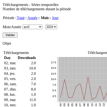
Téléchargements - Séries temporelles
Nombre de téléchargements durant la période
Période :
Total
::
Année
::
Mois
::
Jour
Mois/Année
Objet
Téléchargements
Téléchargem
Day
Downloads
02, mar.
2.0
03, mer.
10.0
04, jeu.
2.0
05, ven.
2.0
06, sam.
7.0
07, dim.
8.0
08, lun.
1.0
09, mar.
11.0
10, mer.
1.0