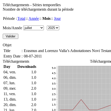
Téléchargements - Séries temporelles
Nombre de téléchargements durant la période
Période :
Total
::
Année
::
Mois
::
Jour
Mois/Année
Objet
Title
:
Erasmus and Lorenzo Valla’s Adnotationes Novi Testam
Entry Date
:
08-07-2011
Téléchargements
Téléchargeme
Day
Downloads
04, ven.
1.0
06, dim.
1.0
07, lun.
1.0
09, mer.
2.0
11, ven.
1.0
13, dim.
1.0
20, dim.
2.0
21, lun.
2.0