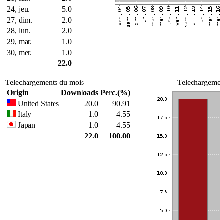
24, jeu.
5.0
27, dim.
2.0
28, lun.
2.0
29, mar.
1.0
30, mer.
1.0
22.0
Telechargements du mois
Telechargemen
Origin
Downloads
Perc.(%)
United States
20.0
90.91
Italy
1.0
4.55
Japan
1.0
4.55
22.0
100.00