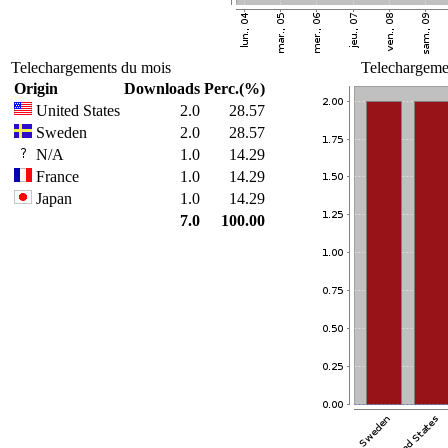
Telechargements du mois
Telechargemen
Origin
Downloads
Perc.(%)
United States
2.0
28.57
Sweden
2.0
28.57
N/A
1.0
14.29
France
1.0
14.29
Japan
1.0
14.29
7.0
100.00