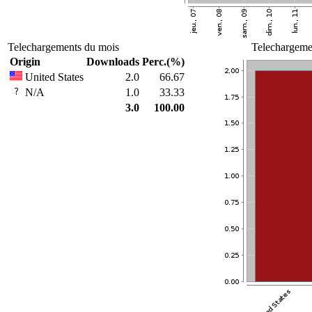
Telechargements du mois
Telechargemen
Origin
Downloads
Perc.(%)
United States
2.0
66.67
N/A
1.0
33.33
3.0
100.00