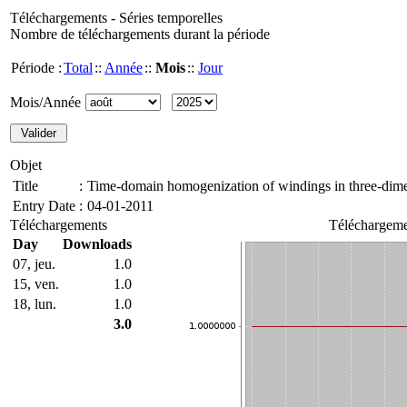
Téléchargements - Séries temporelles
Nombre de téléchargements durant la période
Période :
Total
::
Année
::
Mois
::
Jour
Mois/Année
Objet
Title
:
Time-domain homogenization of windings in three-dime
Entry Date
:
04-01-2011
Téléchargements
Téléchargeme
Day
Downloads
07, jeu.
1.0
15, ven.
1.0
18, lun.
1.0
3.0