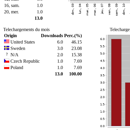
16, sam.
1.0
20, mer.
1.0
13.0
Telechargements du mois
Telecharge
Origin
Downloads
Perc.(%)
United States
6.0
46.15
Sweden
3.0
23.08
N/A
2.0
15.38
Czech Republic
1.0
7.69
Poland
1.0
7.69
13.0
100.00