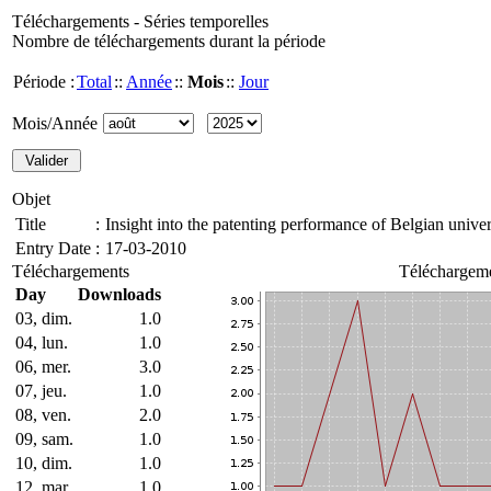
Téléchargements - Séries temporelles
Nombre de téléchargements durant la période
Période :
Total
::
Année
::
Mois
::
Jour
Mois/Année
Objet
Title
:
Insight into the patenting performance of Belgian univer
Entry Date
:
17-03-2010
Téléchargements
Téléchargeme
Day
Downloads
03, dim.
1.0
04, lun.
1.0
06, mer.
3.0
07, jeu.
1.0
08, ven.
2.0
09, sam.
1.0
10, dim.
1.0
12, mar.
1.0