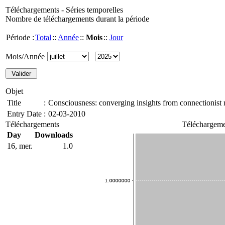
Téléchargements - Séries temporelles
Nombre de téléchargements durant la période
Période :
Total
::
Année
::
Mois
::
Jour
Mois/Année
Objet
Title
:
Consciousness: converging insights from connectionist
Entry Date
:
02-03-2010
Téléchargements
Téléchargeme
Day
Downloads
16, mer.
1.0