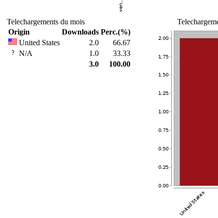
Telechargements du mois
Telechargeme
Origin
Downloads
Perc.(%)
United States
2.0
66.67
N/A
1.0
33.33
3.0
100.00