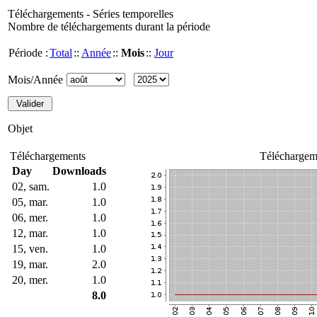
Téléchargements - Séries temporelles
Nombre de téléchargements durant la période
Période :
Total
::
Année
::
Mois
::
Jour
Mois/Année
Objet
Téléchargements
Téléchargem
Day
Downloads
02, sam.
1.0
05, mar.
1.0
06, mer.
1.0
12, mar.
1.0
15, ven.
1.0
19, mar.
2.0
20, mer.
1.0
8.0