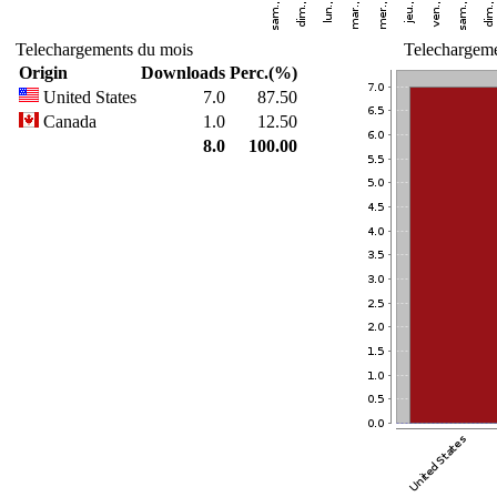
Telechargements du mois
Telechargeme
Origin
Downloads
Perc.(%)
United States
7.0
87.50
Canada
1.0
12.50
8.0
100.00