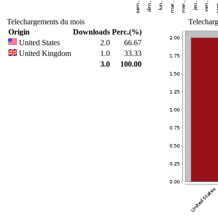
Telechargements du mois
Telecharg
Origin
Downloads
Perc.(%)
United States
2.0
66.67
United Kingdom
1.0
33.33
3.0
100.00