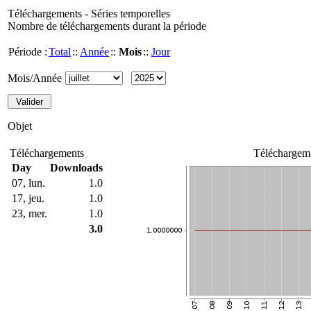
Téléchargements - Séries temporelles
Nombre de téléchargements durant la période
Période :
Total
::
Année
::
Mois
::
Jour
Mois/Année
Objet
Téléchargements
Téléchargeme
Day
Downloads
07, lun.
1.0
17, jeu.
1.0
23, mer.
1.0
3.0