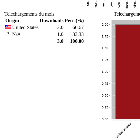
Telechargements du mois
Telechargeme
Origin
Downloads
Perc.(%)
United States
2.0
66.67
N/A
1.0
33.33
3.0
100.00