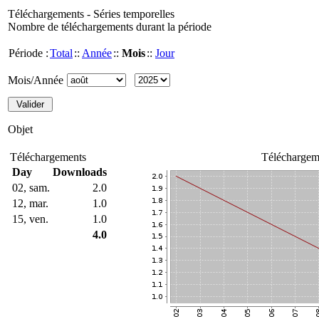
Téléchargements - Séries temporelles
Nombre de téléchargements durant la période
Période :
Total
::
Année
::
Mois
::
Jour
Mois/Année
Objet
Téléchargements
Téléchargem
Day
Downloads
02, sam.
2.0
12, mar.
1.0
15, ven.
1.0
4.0