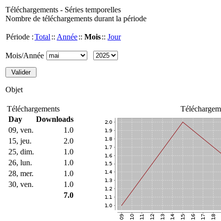
Téléchargements - Séries temporelles
Nombre de téléchargements durant la période
Période :
Total
::
Année
::
Mois
::
Jour
Mois/Année
Objet
Téléchargements
Téléchargem
Day
Downloads
09, ven.
1.0
15, jeu.
2.0
25, dim.
1.0
26, lun.
1.0
28, mer.
1.0
30, ven.
1.0
7.0