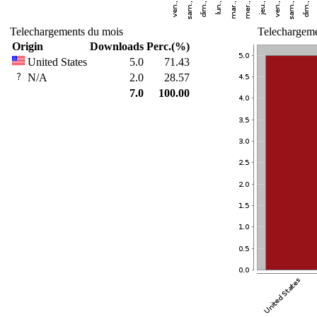
Telechargements du mois
Telechargeme
Origin
Downloads
Perc.(%)
United States
5.0
71.43
N/A
2.0
28.57
7.0
100.00