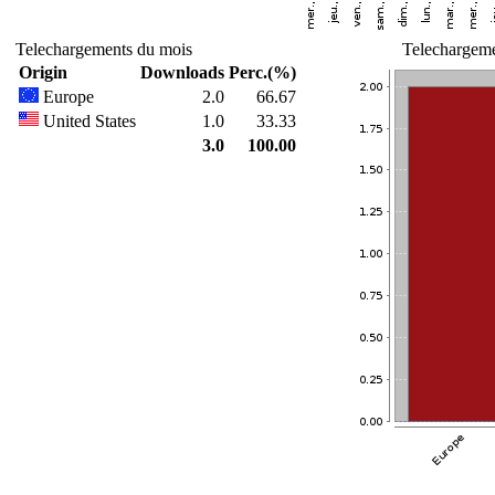
Telechargements du mois
Telechargeme
Origin
Downloads
Perc.(%)
Europe
2.0
66.67
United States
1.0
33.33
3.0
100.00