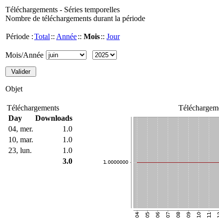
Téléchargements - Séries temporelles
Nombre de téléchargements durant la période
Période :
Total
::
Année
::
Mois
::
Jour
Mois/Année
Objet
Téléchargements
Téléchargeme
Day
Downloads
04, mer.
1.0
10, mar.
1.0
23, lun.
1.0
3.0