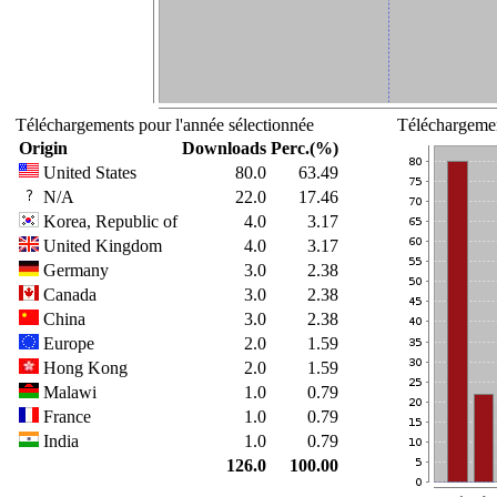
Téléchargements pour l'année sélectionnée
Téléchargemen
Origin
Downloads
Perc.(%)
United States
80.0
63.49
N/A
22.0
17.46
Korea, Republic of
4.0
3.17
United Kingdom
4.0
3.17
Germany
3.0
2.38
Canada
3.0
2.38
China
3.0
2.38
Europe
2.0
1.59
Hong Kong
2.0
1.59
Malawi
1.0
0.79
France
1.0
0.79
India
1.0
0.79
126.0
100.00