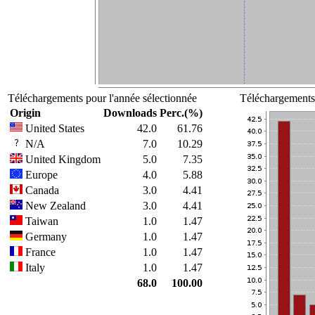
Téléchargements pour l'année sélectionnée
Téléchargements 
Origin
Downloads
Perc.(%)
United States
42.0
61.76
N/A
7.0
10.29
United Kingdom
5.0
7.35
Europe
4.0
5.88
Canada
3.0
4.41
New Zealand
3.0
4.41
Taiwan
1.0
1.47
Germany
1.0
1.47
France
1.0
1.47
Italy
1.0
1.47
68.0
100.00