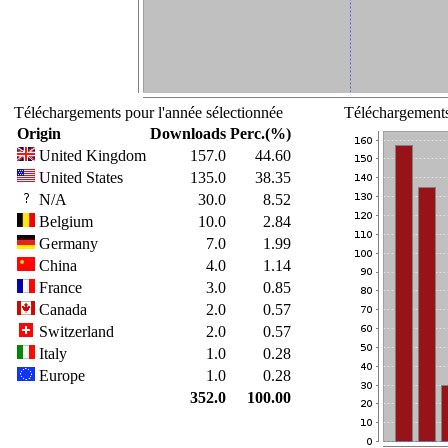
Téléchargements pour l'année sélectionnée
Téléchargements
Origin
Downloads
Perc.(%)
United Kingdom
157.0
44.60
United States
135.0
38.35
N/A
30.0
8.52
Belgium
10.0
2.84
Germany
7.0
1.99
China
4.0
1.14
France
3.0
0.85
Canada
2.0
0.57
Switzerland
2.0
0.57
Italy
1.0
0.28
Europe
1.0
0.28
352.0
100.00