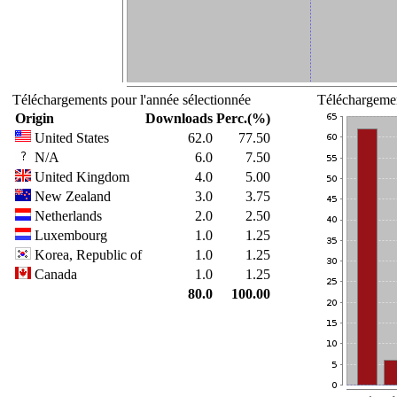
Téléchargements pour l'année sélectionnée
Téléchargemen
Origin
Downloads
Perc.(%)
United States
62.0
77.50
N/A
6.0
7.50
United Kingdom
4.0
5.00
New Zealand
3.0
3.75
Netherlands
2.0
2.50
Luxembourg
1.0
1.25
Korea, Republic of
1.0
1.25
Canada
1.0
1.25
80.0
100.00