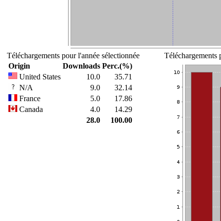
Téléchargements pour l'année sélectionnée
Téléchargements p
Origin
Downloads
Perc.(%)
United States
10.0
35.71
N/A
9.0
32.14
France
5.0
17.86
Canada
4.0
14.29
28.0
100.00