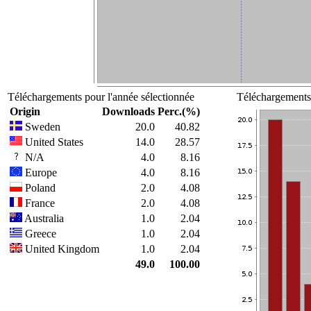
Téléchargements pour l'année sélectionnée
Téléchargements 
Origin
Downloads
Perc.(%)
Sweden
20.0
40.82
United States
14.0
28.57
N/A
4.0
8.16
Europe
4.0
8.16
Poland
2.0
4.08
France
2.0
4.08
Australia
1.0
2.04
Greece
1.0
2.04
United Kingdom
1.0
2.04
49.0
100.00