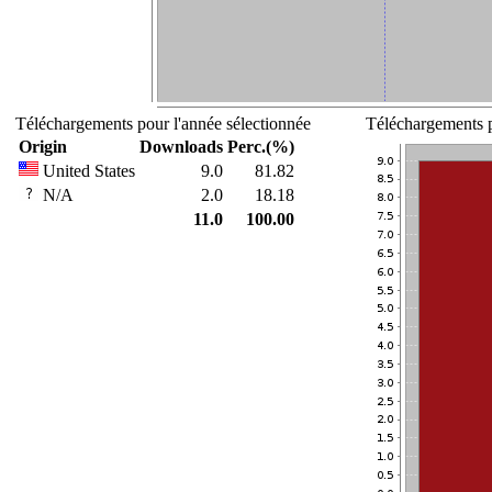
Téléchargements pour l'année sélectionnée
Téléchargements p
Origin
Downloads
Perc.(%)
United States
9.0
81.82
N/A
2.0
18.18
11.0
100.00