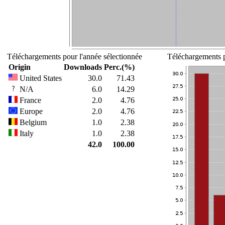
Téléchargements pour l'année sélectionnée
Téléchargements p
Origin
Downloads
Perc.(%)
United States
30.0
71.43
N/A
6.0
14.29
France
2.0
4.76
Europe
2.0
4.76
Belgium
1.0
2.38
Italy
1.0
2.38
42.0
100.00