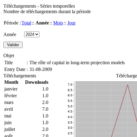
Téléchargements - Séries temporelles
Nombre de téléchargements durant la période
Période :
Total
::
Année
::
Mois
::
Jour
Année
Objet
Title
:
The rôle of capital in long-term projection models
Entry Date
:
31-08-2009
Téléchargements
Télécharge
Month
Downloads
janvier
1.0
février
1.0
mars
2.0
avril
7.0
mai
1.0
juin
1.0
juillet
2.0
août
2.0