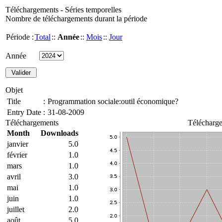
Téléchargements - Séries temporelles
Nombre de téléchargements durant la période
Période :
Total
::
Année
::
Mois
::
Jour
Année
Objet
Title
:
Programmation sociale:outil économique?
Entry Date
:
31-08-2009
Téléchargements
Télécharge
Month
Downloads
janvier
5.0
février
1.0
mars
1.0
avril
3.0
mai
1.0
juin
1.0
juillet
2.0
août
5.0