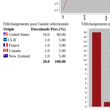
Téléchargements pour l'année sélectionnée
Téléchargements po
Origin
Downloads
Perc.(%)
United States
16.0
80.00
ULB
1.0
5.00
France
1.0
5.00
Canada
1.0
5.00
New Zealand
1.0
5.00
20.0
100.00