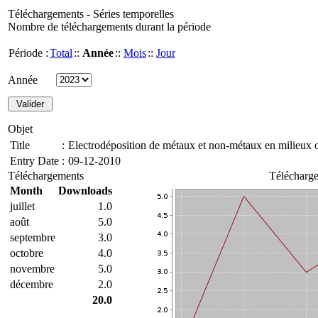
Téléchargements - Séries temporelles
Nombre de téléchargements durant la période
Période :
Total
::
Année
::
Mois
::
Jour
Année
Objet
Title
:
Electrodéposition de métaux et non-métaux en milieux 
Entry Date
:
09-12-2010
Téléchargements
Télécharge
Month
Downloads
juillet
1.0
août
5.0
septembre
3.0
octobre
4.0
novembre
5.0
décembre
2.0
20.0