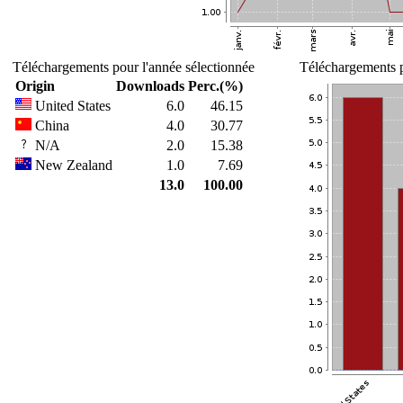
Téléchargements pour l'année sélectionnée
Téléchargements p
Origin
Downloads
Perc.(%)
United States
6.0
46.15
China
4.0
30.77
N/A
2.0
15.38
New Zealand
1.0
7.69
13.0
100.00