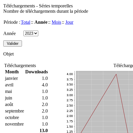
Téléchargements - Séries temporelles
Nombre de téléchargements durant la période
Période :
Total
::
Année
::
Mois
::
Jour
Année
Objet
Téléchargements
Télécharg
Month
Downloads
janvier
1.0
avril
4.0
mai
1.0
juin
1.0
août
2.0
septembre
2.0
octobre
1.0
novembre
1.0
13.0