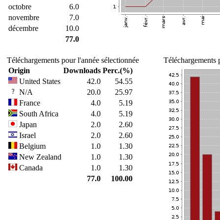
octobre
6.0
novembre
7.0
décembre
10.0
77.0
Téléchargements pour l'année sélectionnée
Téléchargements p
Origin
Downloads
Perc.(%)
United States
42.0
54.55
N/A
20.0
25.97
France
4.0
5.19
South Africa
4.0
5.19
Japan
2.0
2.60
Israel
2.0
2.60
Belgium
1.0
1.30
New Zealand
1.0
1.30
Canada
1.0
1.30
77.0
100.00