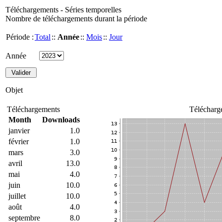
Téléchargements - Séries temporelles
Nombre de téléchargements durant la période
Période :
Total
::
Année
::
Mois
::
Jour
Année
Objet
Téléchargements
Télécharg
Month
Downloads
janvier
1.0
février
1.0
mars
3.0
avril
13.0
mai
4.0
juin
10.0
juillet
10.0
août
4.0
septembre
8.0