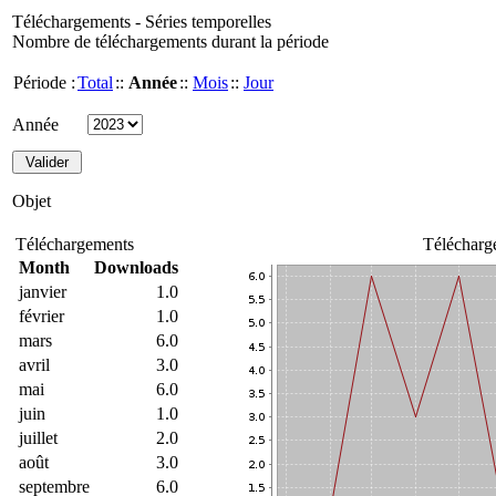
Téléchargements - Séries temporelles
Nombre de téléchargements durant la période
Période :
Total
::
Année
::
Mois
::
Jour
Année
Objet
Téléchargements
Télécharg
Month
Downloads
janvier
1.0
février
1.0
mars
6.0
avril
3.0
mai
6.0
juin
1.0
juillet
2.0
août
3.0
septembre
6.0