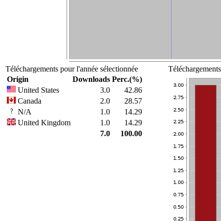
Téléchargements pour l'année sélectionnée
Téléchargements 
Origin
Downloads
Perc.(%)
United States
3.0
42.86
Canada
2.0
28.57
N/A
1.0
14.29
United Kingdom
1.0
14.29
7.0
100.00