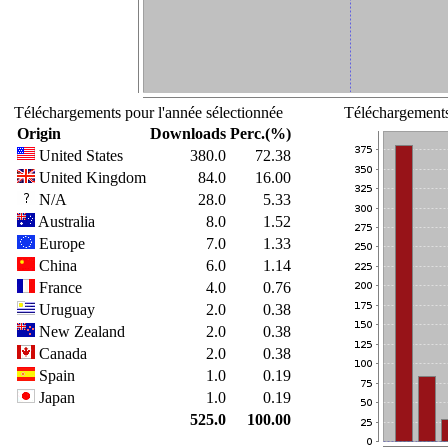
Téléchargements pour l'année sélectionnée
Téléchargements
Origin
Downloads
Perc.(%)
United States
380.0
72.38
United Kingdom
84.0
16.00
N/A
28.0
5.33
Australia
8.0
1.52
Europe
7.0
1.33
China
6.0
1.14
France
4.0
0.76
Uruguay
2.0
0.38
New Zealand
2.0
0.38
Canada
2.0
0.38
Spain
1.0
0.19
Japan
1.0
0.19
525.0
100.00