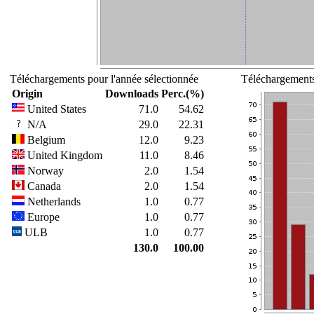
Téléchargements pour l'année sélectionnée
Téléchargements
Origin
Downloads
Perc.(%)
United States
71.0
54.62
N/A
29.0
22.31
Belgium
12.0
9.23
United Kingdom
11.0
8.46
Norway
2.0
1.54
Canada
2.0
1.54
Netherlands
1.0
0.77
Europe
1.0
0.77
ULB
1.0
0.77
130.0
100.00