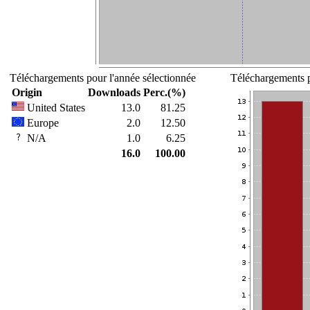
Téléchargements pour l'année sélectionnée
Téléchargements p
Origin
Downloads
Perc.(%)
United States
13.0
81.25
Europe
2.0
12.50
N/A
1.0
6.25
16.0
100.00