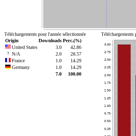
Téléchargements pour l'année sélectionnée
Téléchargements p
Origin
Downloads
Perc.(%)
United States
3.0
42.86
N/A
2.0
28.57
France
1.0
14.29
Germany
1.0
14.29
7.0
100.00