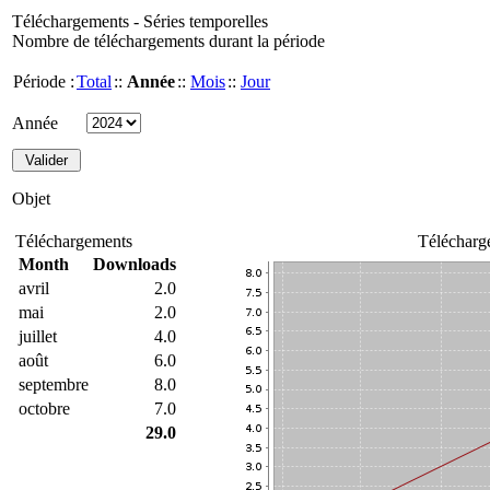
Téléchargements - Séries temporelles
Nombre de téléchargements durant la période
Période :
Total
::
Année
::
Mois
::
Jour
Année
Objet
Téléchargements
Télécharg
Month
Downloads
avril
2.0
mai
2.0
juillet
4.0
août
6.0
septembre
8.0
octobre
7.0
29.0